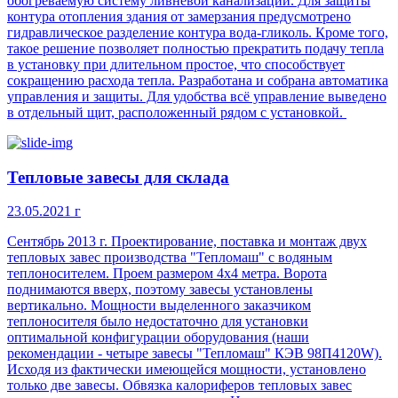
обогреваемую систему ливнёвой канализации. Для защиты
контура отопления здания от замерзания предусмотрено
гидравлическое разделение контура вода-гликоль. Кроме того,
такое решение позволяет полностью прекратить подачу тепла
в установку при длительном простое, что способствует
сокращению расхода тепла. Разработана и собрана автоматика
управления и защиты. Для удобства всё управление выведено
в отдельный щит, расположенный рядом с установкой.
Тепловые завесы для склада
23.05.2021 г
Сентябрь 2013 г. Проектирование, поставка и монтаж двух
тепловых завес производства "Тепломаш" с водяным
теплоносителем. Проем размером 4х4 метра. Ворота
поднимаются вверх, поэтому завесы установлены
вертикально. Мощности выделенного заказчиком
теплоносителя было недостаточно для установки
оптимальной конфигурации оборудования (наши
рекомендации - четыре завесы "Тепломаш" КЭВ 98П4120W).
Исходя из фактически имеющейся мощности, установлено
только две завесы. Обвязка калориферов тепловых завес